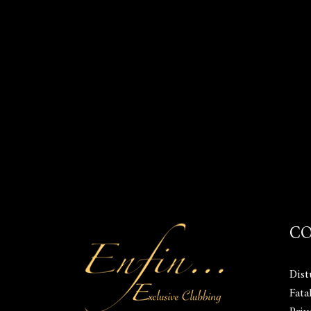
C
Dist
Fata