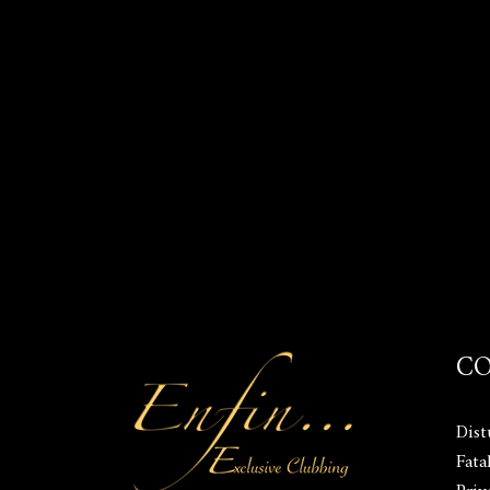
C
Dist
Fata